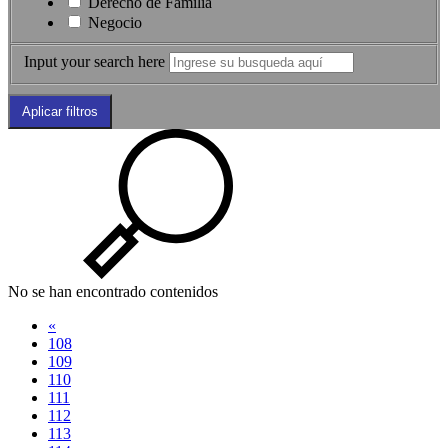
Derecho de Familia
Negocio
Input your search here
No se han encontrado contenidos
«
108
109
110
111
112
113