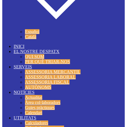
Español
Català
INICI
EL NOSTRE DESPATX
QUI SOM
PER QUÈ TRIAR-NOS
SERVEIS
ASSESSORIA MERCANTIL
ASSESSORIA LABORAL
ASSESSORIA FISCAL
AUTÒNOMS
NOTÍCIES
Actualitat
Àrea col·laboradors
Guies pràctiques
Calendari
UTILITATS
Calculadores