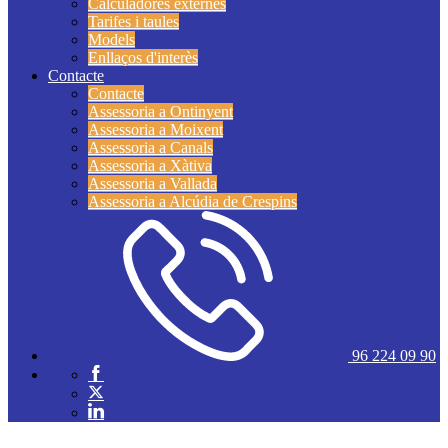
Calculadores externes
Tarifes i taules
Models
Enllaços d'interès
Contacte
Contacte
Assessoria a Ontinyent
Assessoria a Moixent
Assessoria a Canals
Assessoria a Xàtiva
Assessoria a Vallada
Assessoria a Alcúdia de Crespins
96 224 09 90