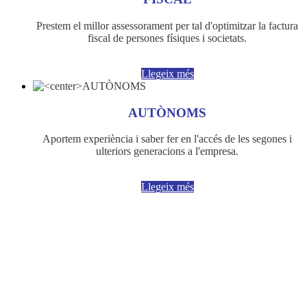
Prestem el millor assessorament per tal d'optimitzar la factura
fiscal de persones físiques i societats.
Llegeix més
AUTÒNOMS
Aportem experiència i saber fer en l'accés de les segones i
ulteriors generacions a l'empresa.
Llegeix més
Podem ajudar-lo?
Truqui'ns al 962240990