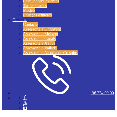
Calculadores externes
Tarifes i taules
Models
Enllaços d'interès
Contacte
Contacte
Assessoria a Ontinyent
Assessoria a Moixent
Assessoria a Canals
Assessoria a Xàtiva
Assessoria a Vallada
Assessoria a Alcúdia de Crespins
96 224 09 90