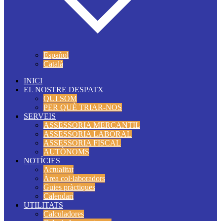
Español
Català
INICI
EL NOSTRE DESPATX
QUI SOM
PER QUÈ TRIAR-NOS
SERVEIS
ASSESSORIA MERCANTIL
ASSESSORIA LABORAL
ASSESSORIA FISCAL
AUTÒNOMS
NOTÍCIES
Actualitat
Àrea col·laboradors
Guies pràctiques
Calendari
UTILITATS
Calculadores