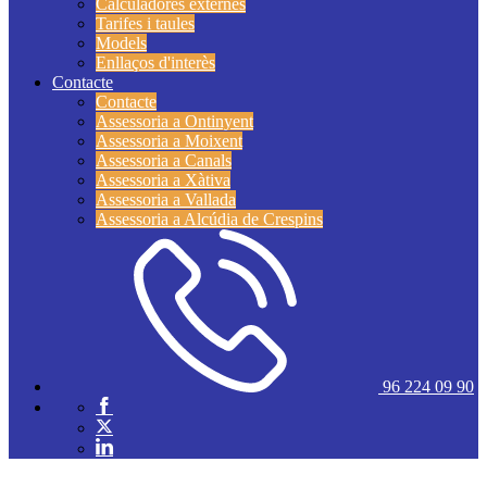
Calculadores externes
Tarifes i taules
Models
Enllaços d'interès
Contacte
Contacte
Assessoria a Ontinyent
Assessoria a Moixent
Assessoria a Canals
Assessoria a Xàtiva
Assessoria a Vallada
Assessoria a Alcúdia de Crespins
96 224 09 90