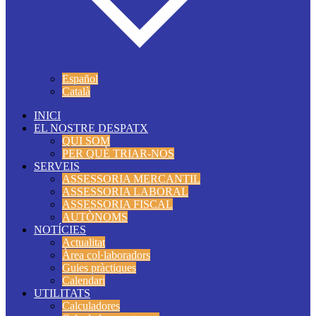
Español
Català
INICI
EL NOSTRE DESPATX
QUI SOM
PER QUÈ TRIAR-NOS
SERVEIS
ASSESSORIA MERCANTIL
ASSESSORIA LABORAL
ASSESSORIA FISCAL
AUTÒNOMS
NOTÍCIES
Actualitat
Àrea col·laboradors
Guies pràctiques
Calendari
UTILITATS
Calculadores