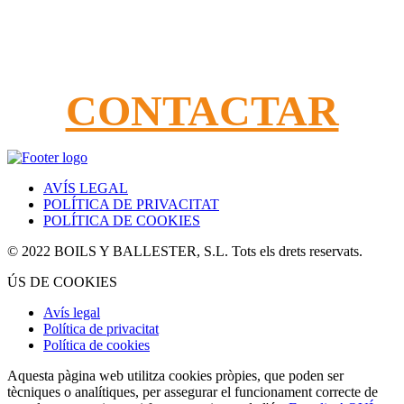
Podem ajudar-lo?
Truqui'ns al 962240990
Ompliu el nostre formulari de contacte
CONTACTAR
AVÍS LEGAL
POLÍTICA DE PRIVACITAT
POLÍTICA DE COOKIES
© 2022 BOILS Y BALLESTER, S.L. Tots els drets reservats.
ÚS DE COOKIES
Avís legal
Política de privacitat
Política de cookies
Aquesta pàgina web utilitza cookies pròpies, que poden ser
tècniques o analítiques, per assegurar el funcionament correcte de